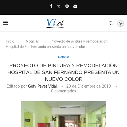
Inicio
-
Noticias
-
Proyecto de pintura y remodelación
Hospital de San Fernando presenta un nuevo color
Noticias
PROYECTO DE PINTURA Y REMODELACIÓN
HOSPITAL DE SAN FERNANDO PRESENTA UN
NUEVO COLOR
Editado por
Gety Pavez Vidal
23 de Diciembre de 2010
0 comentarios