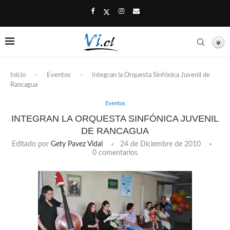
Inicio
-
Eventos
-
Integran la Orquesta Sinfónica Juvenil de
Rancagua
Eventos
INTEGRAN LA ORQUESTA SINFÓNICA JUVENIL
DE RANCAGUA
Editado por
Gety Pavez Vidal
24 de Diciembre de 2010
0 comentarios