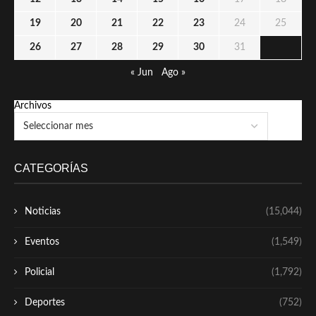
19
20
21
22
23
24
25
26
27
28
29
30
31
« Jun
Ago »
Archivos
CATEGORÍAS
Noticias
(15,044)
Eventos
(1,549)
Policial
(1,792)
Deportes
(752)