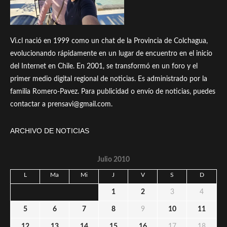
Vi.cl nació en 1999 como un chat de la Provincia de Colchagua,
evolucionando rápidamente en un lugar de encuentro en el inicio
del Internet en Chile. En 2001, se transformó en un foro y el
primer medio digital regional de noticias. Es administrado por la
familia Romero-Pavez. Para publicidad o envío de noticias, puedes
contactar a prensavi@gmail.com.
ARCHIVO DE NOTICIAS
Julio 2010
L
Ma
Mi
J
V
S
D
1
2
3
4
5
6
7
8
9
10
11
12
13
14
15
16
17
18