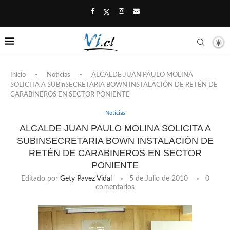
Inicio
-
Noticias
-
ALCALDE JUAN PAULO MOLINA
SOLICITA A SUBinSECRETARIA BOWN INSTALACIÓN DE RETÉN DE
CARABINEROS EN SECTOR PONIENTE
Noticias
ALCALDE JUAN PAULO MOLINA SOLICITA A
SUBINSECRETARIA BOWN INSTALACIÓN DE
RETÉN DE CARABINEROS EN SECTOR
PONIENTE
Editado por
Gety Pavez Vidal
5 de Julio de 2010
0
comentarios