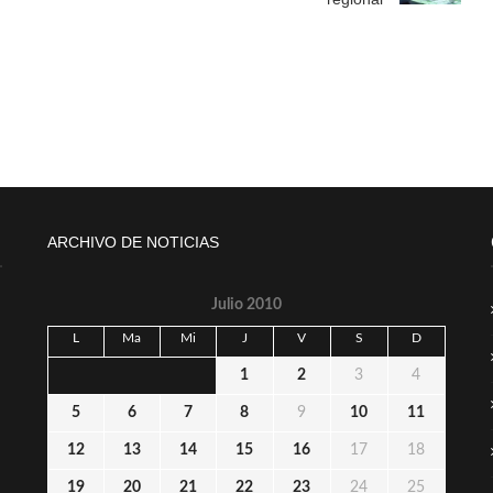
ARCHIVO DE NOTICIAS
Julio 2010
L
Ma
Mi
J
V
S
D
1
2
3
4
5
6
7
8
9
10
11
12
13
14
15
16
17
18
19
20
21
22
23
24
25