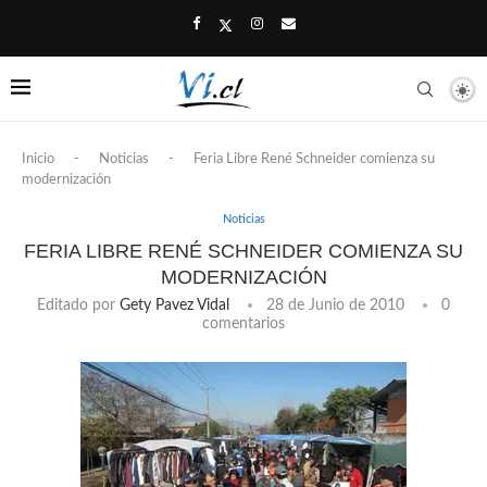
Inicio
-
Noticias
-
Feria Libre René Schneider comienza su
modernización
Noticias
FERIA LIBRE RENÉ SCHNEIDER COMIENZA SU
MODERNIZACIÓN
Editado por
Gety Pavez Vidal
28 de Junio de 2010
0
comentarios