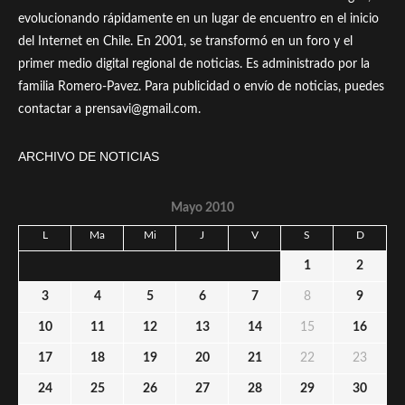
evolucionando rápidamente en un lugar de encuentro en el inicio
del Internet en Chile. En 2001, se transformó en un foro y el
primer medio digital regional de noticias. Es administrado por la
familia Romero-Pavez. Para publicidad o envío de noticias, puedes
contactar a prensavi@gmail.com.
ARCHIVO DE NOTICIAS
Mayo 2010
L
Ma
Mi
J
V
S
D
1
2
3
4
5
6
7
8
9
10
11
12
13
14
15
16
17
18
19
20
21
22
23
24
25
26
27
28
29
30