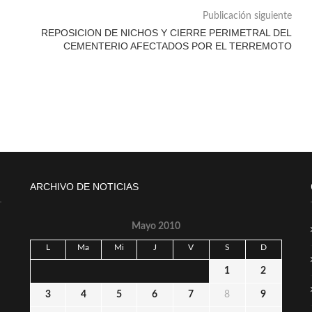
Publicación siguiente
REPOSICION DE NICHOS Y CIERRE PERIMETRAL DEL
CEMENTERIO AFECTADOS POR EL TERREMOTO
ARCHIVO DE NOTICIAS
Mayo 2010
L
Ma
Mi
J
V
S
D
1
2
3
4
5
6
7
8
9