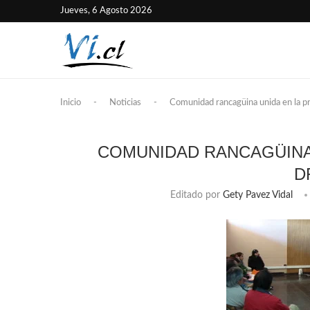
Jueves, 6 Agosto 2026
Inicio
-
Noticias
-
Comunidad rancagüina unida en la p
COMUNIDAD RANCAGÜINA 
D
Editado por
Gety Pavez Vidal