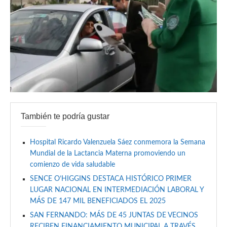
También te podría gustar
Hospital Ricardo Valenzuela Sáez conmemora la Semana
Mundial de la Lactancia Materna promoviendo un
comienzo de vida saludable
SENCE O’HIGGINS DESTACA HISTÓRICO PRIMER
LUGAR NACIONAL EN INTERMEDIACIÓN LABORAL Y
MÁS DE 147 MIL BENEFICIADOS EL 2025
SAN FERNANDO: MÁS DE 45 JUNTAS DE VECINOS
RECIBEN FINANCIAMIENTO MUNICIPAL A TRAVÉS