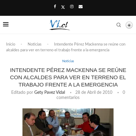
Inicio
-
Noticias
-
Intendente Pérez Mackenna se reúne con
alcaldes para ver en terreno el trabajo frente a la emergencia
Noticias
INTENDENTE PÉREZ MACKENNA SE REÚNE
CON ALCALDES PARA VER EN TERRENO EL
TRABAJO FRENTE A LA EMERGENCIA
Editado por
Gety Pavez Vidal
28 de Abril de 2010
0
comentarios