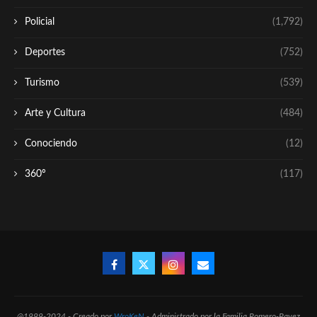
Policial
(1,792)
Deportes
(752)
Turismo
(539)
Arte y Cultura
(484)
Conociendo
(12)
360º
(117)
@1999-2024 - Creado por
WroKeN
- Administrado por la Familia Romero-Pavez