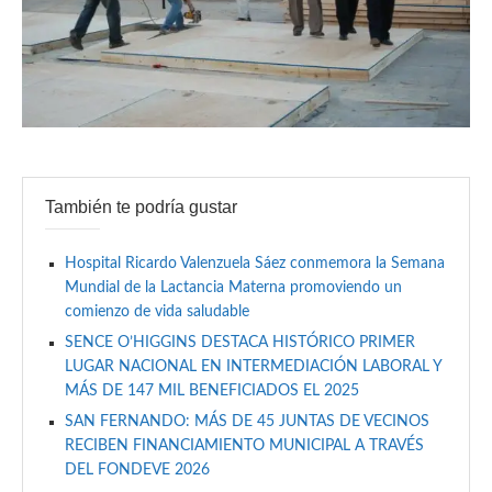
También te podría gustar
Hospital Ricardo Valenzuela Sáez conmemora la Semana
Mundial de la Lactancia Materna promoviendo un
comienzo de vida saludable
SENCE O’HIGGINS DESTACA HISTÓRICO PRIMER
LUGAR NACIONAL EN INTERMEDIACIÓN LABORAL Y
MÁS DE 147 MIL BENEFICIADOS EL 2025
SAN FERNANDO: MÁS DE 45 JUNTAS DE VECINOS
RECIBEN FINANCIAMIENTO MUNICIPAL A TRAVÉS
DEL FONDEVE 2026