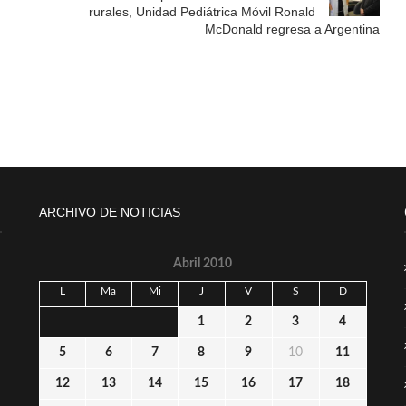
rurales, Unidad Pediátrica Móvil Ronald
McDonald regresa a Argentina
ARCHIVO DE NOTICIAS
Abril 2010
L
Ma
Mi
J
V
S
D
1
2
3
4
5
6
7
8
9
10
11
12
13
14
15
16
17
18