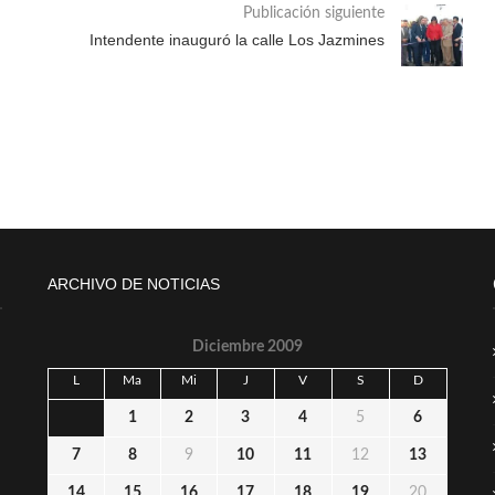
Publicación siguiente
Intendente inauguró la calle Los Jazmines
ARCHIVO DE NOTICIAS
Diciembre 2009
L
Ma
Mi
J
V
S
D
1
2
3
4
5
6
7
8
9
10
11
12
13
14
15
16
17
18
19
20