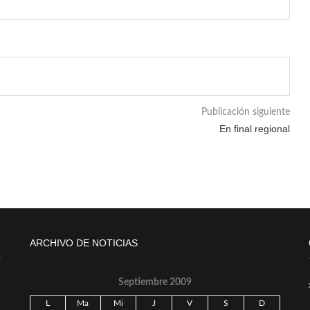
Publicación siguiente
En final regional
ARCHIVO DE NOTICIAS
Septiembre 2009
L
Ma
Mi
J
V
S
D