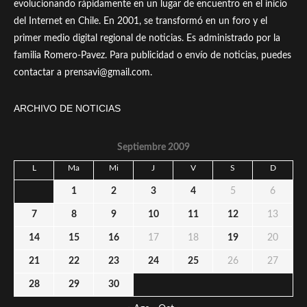
evolucionando rápidamente en un lugar de encuentro en el inicio
del Internet en Chile. En 2001, se transformó en un foro y el
primer medio digital regional de noticias. Es administrado por la
familia Romero-Pavez. Para publicidad o envío de noticias, puedes
contactar a prensavi@gmail.com.
ARCHIVO DE NOTICIAS
Septiembre 2009
L
Ma
Mi
J
V
S
D
1
2
3
4
5
6
7
8
9
10
11
12
13
14
15
16
17
18
19
20
21
22
23
24
25
26
27
28
29
30