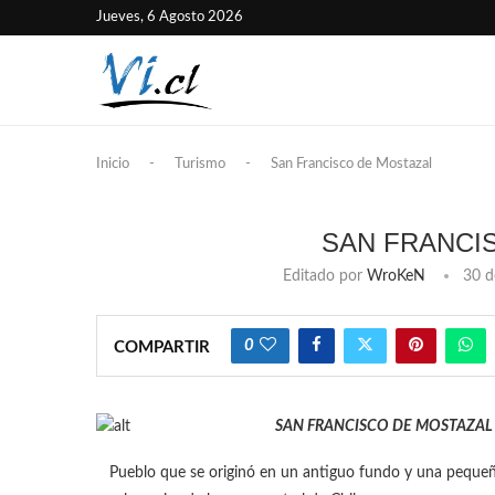
Jueves, 6 Agosto 2026
Inicio
-
Turismo
-
San Francisco de Mostazal
SAN FRANCI
Editado por
WroKeN
30 d
0
COMPARTIR
SAN FRANCISCO DE MOSTAZAL
Pueblo que se originó en un antiguo fundo y una pequeña