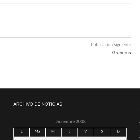
Publicación siguiente
Graneros
ARCHIVO DE NOTICIAS
Diciembre 2008
L
Ma
Mi
J
V
S
D