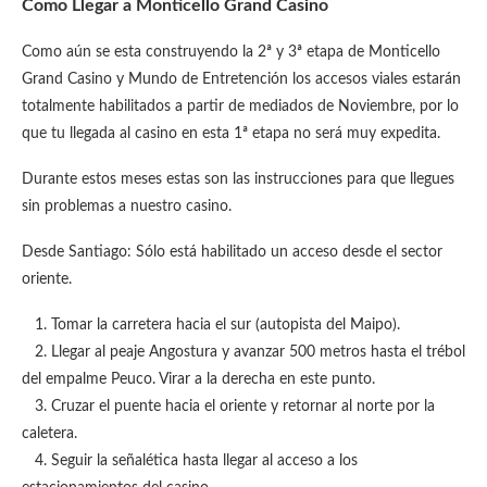
Como Llegar a Monticello Grand Casino
Como aún se esta construyendo la 2ª y 3ª etapa de Monticello
Grand Casino y Mundo de Entretención los accesos viales estarán
totalmente habilitados a partir de mediados de Noviembre, por lo
que tu llegada al casino en esta 1ª etapa no será muy expedita.
Durante estos meses estas son las instrucciones para que llegues
sin problemas a nuestro casino.
Desde Santiago: Sólo está habilitado un acceso desde el sector
oriente.
1. Tomar la carretera hacia el sur (autopista del Maipo).
2. Llegar al peaje Angostura y avanzar 500 metros hasta el trébol
del empalme Peuco. Virar a la derecha en este punto.
3. Cruzar el puente hacia el oriente y retornar al norte por la
caletera.
4. Seguir la señalética hasta llegar al acceso a los