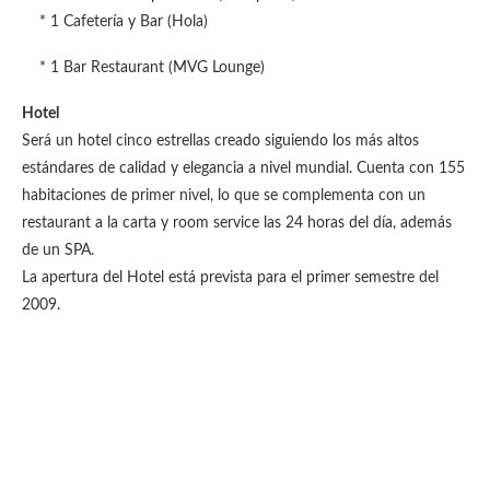
* 1 Cafetería y Bar (Hola)
* 1 Bar Restaurant (MVG Lounge)
Hotel
Será un hotel cinco estrellas creado siguiendo los más altos
estándares de calidad y elegancia a nivel mundial. Cuenta con 155
habitaciones de primer nivel, lo que se complementa con un
restaurant a la carta y room service las 24 horas del día, además
de un SPA.
La apertura del Hotel está prevista para el primer semestre del
2009.