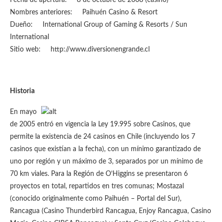
Fecha de apertura: 8 de octubre de 2008 (casino)
Nombres anteriores: Paihuén Casino & Resort
Dueño: International Group of Gaming & Resorts / Sun
International
Sitio web: http://www.diversionengrande.cl
Historia
En mayo
de 2005 entró en vigencia la Ley 19.995 sobre Casinos, que
permite la existencia de 24 casinos en Chile (incluyendo los 7
casinos que existían a la fecha), con un mínimo garantizado de
uno por región y un máximo de 3, separados por un mínimo de
70 km viales. Para la Región de O’Higgins se presentaron 6
proyectos en total, repartidos en tres comunas; Mostazal
(conocido originalmente como Paihuén – Portal del Sur),
Rancagua (Casino Thunderbird Rancagua, Enjoy Rancagua, Casino