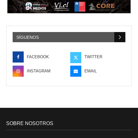
SÍGUENOS
FACEBOOK
TWITTER
INSTAGRAM
EMAIL
SOBRE NOSOTROS