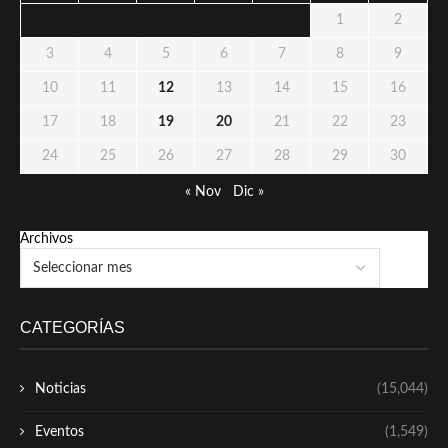
1
2
3
4
5
6
7
8
9
10
11
12
13
14
15
16
17
18
19
20
21
22
23
24
25
26
27
28
29
30
« Nov
Dic »
Archivos
CATEGORÍAS
Noticias
(15,044)
Eventos
(1,549)