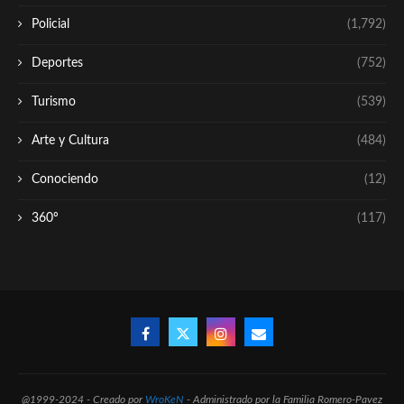
Policial
(1,792)
Deportes
(752)
Turismo
(539)
Arte y Cultura
(484)
Conociendo
(12)
360º
(117)
@1999-2024 - Creado por
WroKeN
- Administrado por la Familia Romero-Pavez