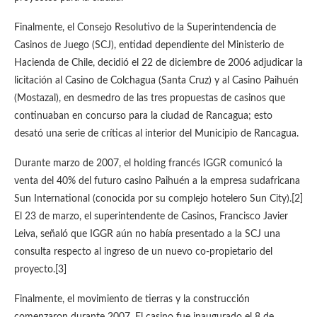
Finalmente, el Consejo Resolutivo de la Superintendencia de
Casinos de Juego (SCJ), entidad dependiente del Ministerio de
Hacienda de Chile, decidió el 22 de diciembre de 2006 adjudicar la
licitación al Casino de Colchagua (Santa Cruz) y al Casino Paihuén
(Mostazal), en desmedro de las tres propuestas de casinos que
continuaban en concurso para la ciudad de Rancagua; esto
desató una serie de críticas al interior del Municipio de Rancagua.
Durante marzo de 2007, el holding francés IGGR comunicó la
venta del 40% del futuro casino Paihuén a la empresa sudafricana
Sun International (conocida por su complejo hotelero Sun City).[2]
El 23 de marzo, el superintendente de Casinos, Francisco Javier
Leiva, señaló que IGGR aún no había presentado a la SCJ una
consulta respecto al ingreso de un nuevo co-propietario del
proyecto.[3]
Finalmente, el movimiento de tierras y la construcción