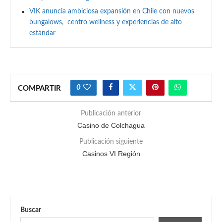
VIK anuncia ambiciosa expansión en Chile con nuevos
bungalows, centro wellness y experiencias de alto
estándar
0
COMPARTIR
Publicación anterior
Casino de Colchagua
Publicación siguiente
Casinos VI Región
Buscar