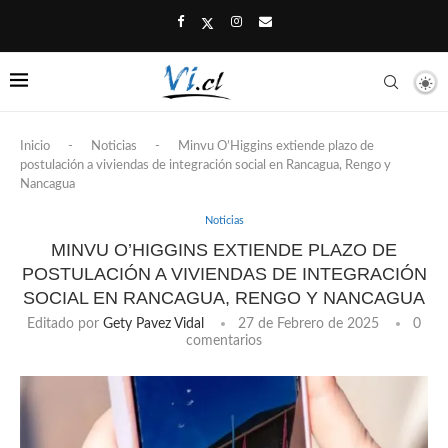
Inicio
-
Noticias
-
Minvu O’Higgins extiende plazo de
postulación a viviendas de integración social en Rancagua, Rengo y
Nancagua
Noticias
MINVU O’HIGGINS EXTIENDE PLAZO DE
POSTULACIÓN A VIVIENDAS DE INTEGRACIÓN
SOCIAL EN RANCAGUA, RENGO Y NANCAGUA
Editado por
Gety Pavez Vidal
27 de Febrero de 2025
0
comentarios