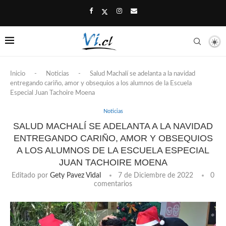
Inicio
-
Noticias
-
Salud Machalí se adelanta a la navidad
entregando cariño, amor y obsequios a los alumnos de la Escuela
Especial Juan Tachoire Moena
Noticias
SALUD MACHALÍ SE ADELANTA A LA NAVIDAD
ENTREGANDO CARIÑO, AMOR Y OBSEQUIOS
A LOS ALUMNOS DE LA ESCUELA ESPECIAL
JUAN TACHOIRE MOENA
Editado por
Gety Pavez Vidal
7 de Diciembre de 2022
0
comentarios