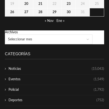
19
20
21
22
23
24
25
26
27
28
29
30
31
« Nov
Ene »
Archivos
CATEGORÍAS
Noticias
(15,043)
Eventos
(1,549)
Policial
(1,792)
Deportes
(752)