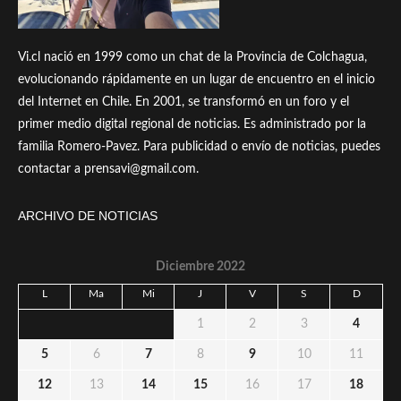
Vi.cl nació en 1999 como un chat de la Provincia de Colchagua,
evolucionando rápidamente en un lugar de encuentro en el inicio
del Internet en Chile. En 2001, se transformó en un foro y el
primer medio digital regional de noticias. Es administrado por la
familia Romero-Pavez. Para publicidad o envío de noticias, puedes
contactar a prensavi@gmail.com.
ARCHIVO DE NOTICIAS
Diciembre 2022
L
Ma
Mi
J
V
S
D
1
2
3
4
5
6
7
8
9
10
11
12
13
14
15
16
17
18