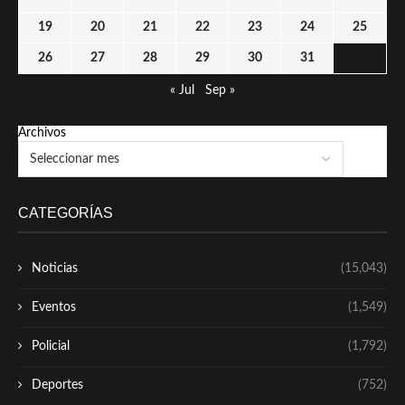
19
20
21
22
23
24
25
26
27
28
29
30
31
« Jul
Sep »
Archivos
CATEGORÍAS
Noticias
(15,043)
Eventos
(1,549)
Policial
(1,792)
Deportes
(752)