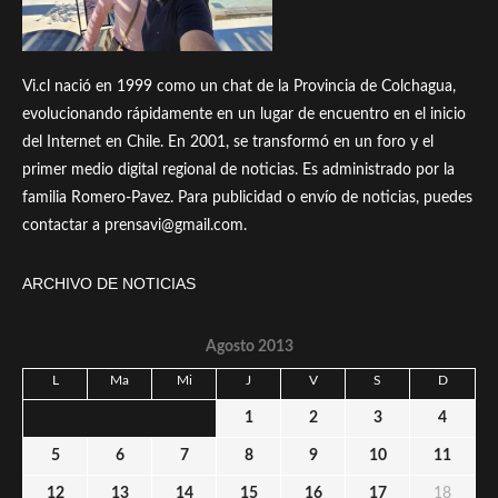
Vi.cl nació en 1999 como un chat de la Provincia de Colchagua,
evolucionando rápidamente en un lugar de encuentro en el inicio
del Internet en Chile. En 2001, se transformó en un foro y el
primer medio digital regional de noticias. Es administrado por la
familia Romero-Pavez. Para publicidad o envío de noticias, puedes
contactar a prensavi@gmail.com.
ARCHIVO DE NOTICIAS
Agosto 2013
L
Ma
Mi
J
V
S
D
1
2
3
4
5
6
7
8
9
10
11
12
13
14
15
16
17
18